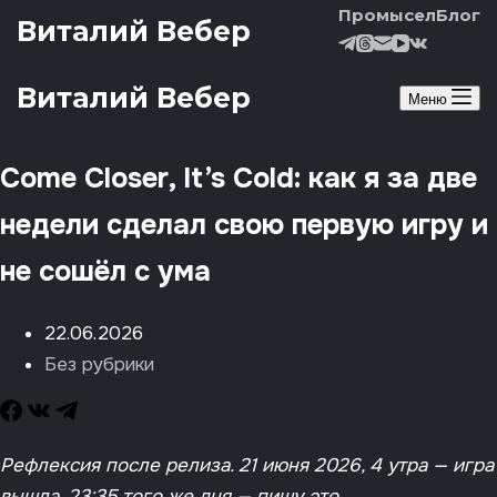
Перейти к сути
Промысел
Блог
Виталий Вебер
Виталий Вебер
Меню
Come Closer, It’s Cold: как я за две
недели сделал свою первую игру и
не сошёл с ума
22.06.2026
Без рубрики
Рефлексия после релиза. 21 июня 2026, 4 утра — игра
вышла. 23:35 того же дня — пишу это.